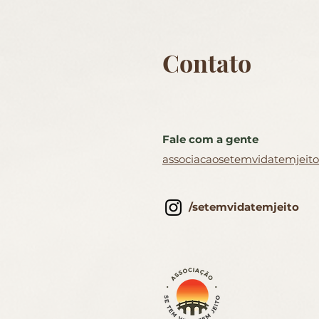
Contato
Fale com a gente
associacaosetemvidatemjei
/setemvidatemjeito