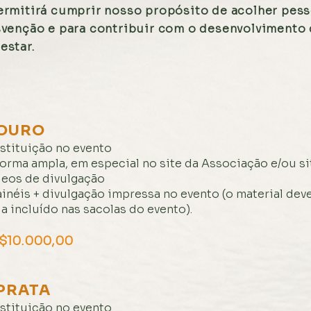
permitirá cumprir nosso propósito de acolher pes
osvenção e para contribuir com o desenvolvimento
estar.
OURO
stituição no evento
orma ampla, em especial no site da Associação e/ou si
deos de divulgação
ainéis + divulgação impressa no evento
(o material dev
a incluído nas sacolas do evento).
$10.000,00
PRATA
stituição no evento